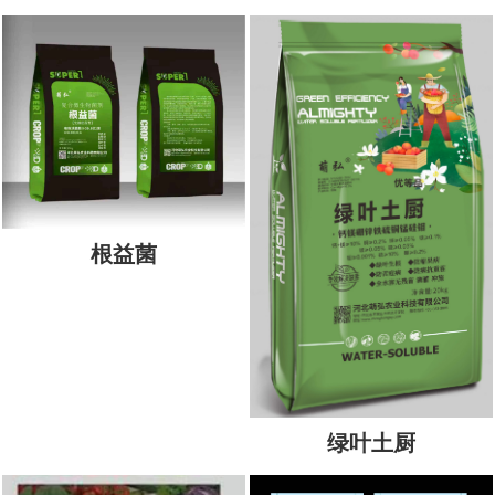
根益菌
绿叶土厨