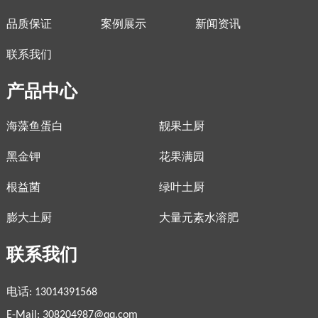
品质保证
案例展示
新闻资讯
联系我们
产品中心
海藻鱼蛋白
靓果土厨
黑金钾
花果满园
根益菌
绿叶土厨
膨大土厨
大量元素水溶肥
联系我们
电话: 13014391568
E-Mail:
308204987@qq.com