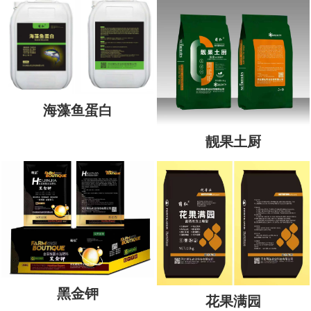
海藻鱼蛋白
靓果土厨
黑金钾
花果满园